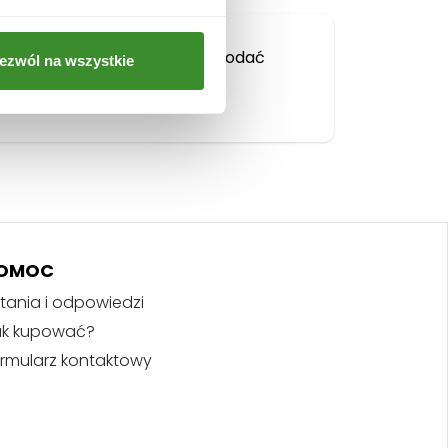
Musisz się
zalogować
, aby dodać
ezwól na wszystkie
opinię.
OMOC
tania i odpowiedzi
ak kupować?
rmularz kontaktowy