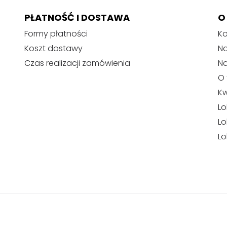
PŁATNOŚĆ I DOSTAWA
O
Formy płatności
Ko
Koszt dostawy
Na
Czas realizacji zamówienia
N
O 
Kw
Lo
Lo
Lo