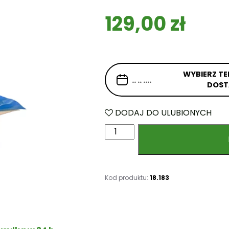
129,00
zł
WYBIERZ TE
DOS
DODAJ DO ULUBIONYCH
i
l
o
ś
ć
Kod produktu:
18.183
B
a
l
o