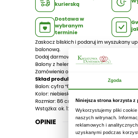
Wy
kurierską
Dostawa w
Gw
wybranym
ja
terminie
Zaskocz bliskich i podaruj im wyszukany 
balonową.
Dodaj darmowy bilecik, a nasza Poczta dot
Balony z helem dostarczone są przez kurie
Zamówienia opłacone do godziny 12 mogą 
Skład produktu:
Zgoda
Balon: cyfra “6”
Kolor: niebieski
Rozmiar: 86 cm
Niniejsza strona korzysta z
Wstążka: ok. 120 cm
Wykorzystujemy pliki cookie
naszych witrynach. Informac
OPINIE
reklamowych i analitycznych
uzyskanymi podczas korzysta