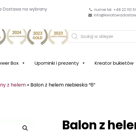
wa Dostawa na wybrany
numer tel. +48 22 110 5
info@kwiatowadostaw
W
y
wa
s
z
u
k
i
ower Box
Upominki i prezenty
Kreator bukietów
w
a
r
k
ny z helem
»
Balon z helem niebieska “6”
a
p
r
o
d
u
k
Balon z hel
t
ó
w