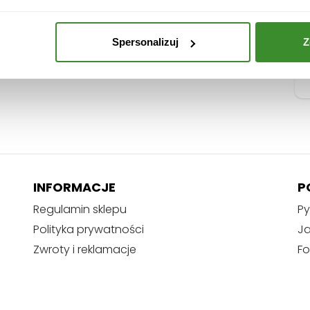
"
Spersonalizuj
Z
INFORMACJE
P
Regulamin sklepu
Py
Polityka prywatności
J
Zwroty i reklamacje
Fo