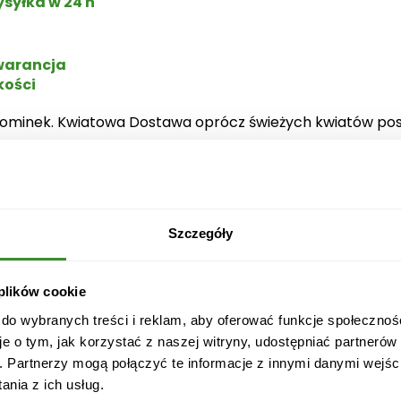
syłka w 24 h
n
z
h
arancja
kości
e
l
upominek. Kwiatowa Dostawa oprócz świeżych kwiatów pos
e
m
rze pod wskazany adres na terenie całej Polski.
n
rów DHL, DPD lub InPost.
i
już następnego dnia roboczego cieszyć osobę obdarowa
e
b
Szczegóły
i
e
 plików cookie
s
k
 do wybranych treści i reklam, aby oferować funkcje społecznoś
a
je o tym, jak korzystać z naszej witryny, udostępniać partneró
"
. Partnerzy mogą połączyć te informacje z innymi danymi wejśc
6
nia z ich usług.