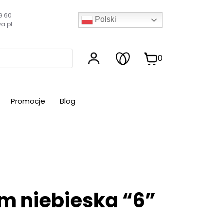
9 60
Polski
a.pl
0
Promocje
Blog
em niebieska “6”