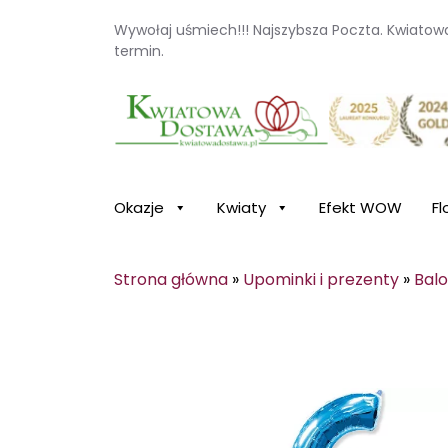
Wywołaj uśmiech!!! Najszybsza Poczta. Kwiato
termin.
Kwiaciarnia internetowa Kwiatowa Dosta
Okazje
Kwiaty
Efekt WOW
Fl
Strona główna
»
Upominki i prezenty
»
Balo