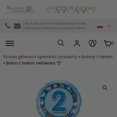
Kwiaciarnia internetowa Kwiatowa Dostawa
Wywołaj uśmiech!!! Najszybsza Poczta.
Kwiatowa Dostawa na wybrany termin.
0
Strona główna
»
Upominki i prezenty
»
Balony z helem
»
Balon z helem niebieska “2”