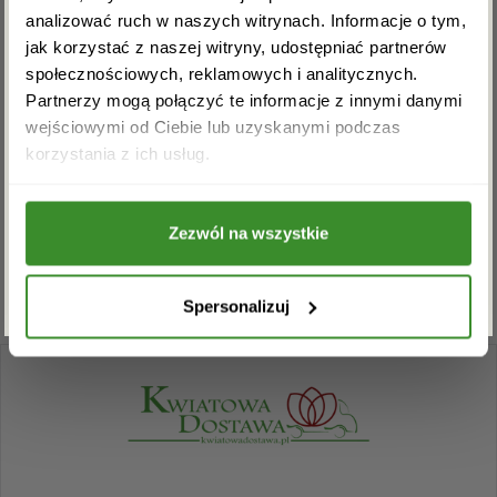
OPINIE
analizować ruch w naszych witrynach. Informacje o tym,
jak korzystać z naszej witryny, udostępniać partnerów
społecznościowych, reklamowych i analitycznych.
Partnerzy mogą połączyć te informacje z innymi danymi
Na razie nie ma opinii o produkcie.
wejściowymi od Ciebie lub uzyskanymi podczas
Akceptuję regulamin i wyrażam zgodę na
korzystania z ich usług.
przetwarzanie powyższych danych osobowych
w celu otrzymywania newslettera.
Musisz się
zalogować
, aby dodać opinię.
Zezwól na wszystkie
ZAPISZ SIĘ
Spersonalizuj