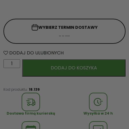
WYBIERZ TERMIN
DOSTAWY
DODAJ DO ULUBIONYCH
i
DODAJ DO KOSZYKA
l
o
ś
ć
Kod produktu:
18.139
B
a
l
Dostawa firmą kurierską
Wysyłka w 24 h
o
n