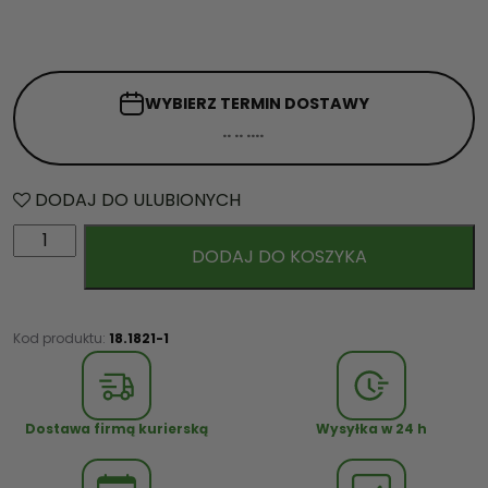
WYBIERZ TERMIN
DOSTAWY
DODAJ DO ULUBIONYCH
i
DODAJ DO KOSZYKA
l
o
ś
ć
Kod produktu:
18.1821-1
B
a
l
Dostawa firmą kurierską
Wysyłka w 24 h
o
n