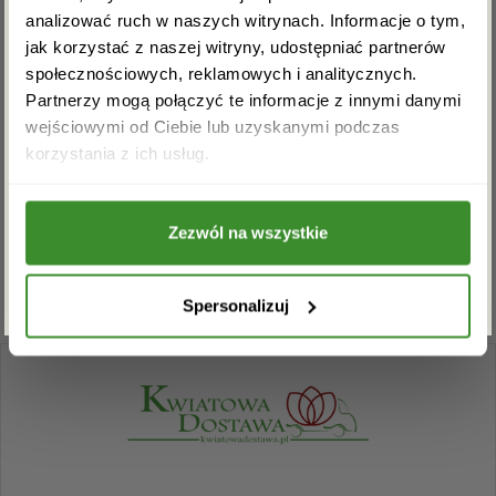
OPINIE
analizować ruch w naszych witrynach. Informacje o tym,
jak korzystać z naszej witryny, udostępniać partnerów
społecznościowych, reklamowych i analitycznych.
Partnerzy mogą połączyć te informacje z innymi danymi
Na razie nie ma opinii o produkcie.
wejściowymi od Ciebie lub uzyskanymi podczas
Akceptuję regulamin i wyrażam zgodę na
korzystania z ich usług.
przetwarzanie powyższych danych osobowych
w celu otrzymywania newslettera.
Musisz się
zalogować
, aby dodać opinię.
Zezwól na wszystkie
ZAPISZ SIĘ
Spersonalizuj